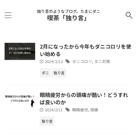
独り言のようなブログ。たまにダニ
喫茶「独り言」
2月になったから今年もダニコロリを使
い始める
2024/2/12
ダニコロリ
,
ダニ対策
ダニ
独り言
眼精疲労からの頭痛が酷い！どうすれ
ば良いのか
2024/2/11
眼精疲労
,
頭痛
独り言