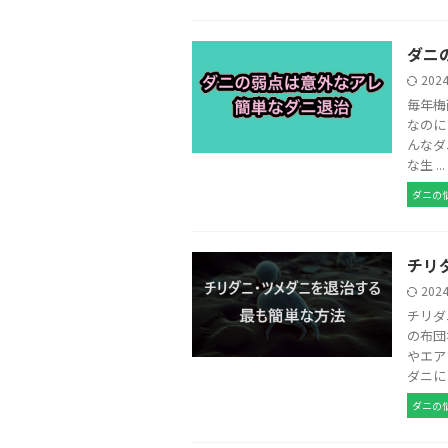
ダニ
202
毎年梅
なのに
んなダ
な生 ...
ダニの
チリ
202
チリダ
の布団
やエア
ダニに .
ダニの