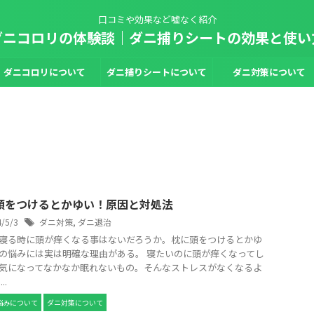
口コミや効果など嘘なく紹介
ダニコロリの体験談｜ダニ捕りシートの効果と使い
ダニコロリについて
ダニ捕りシートについて
ダニ対策について
頭をつけるとかゆい！原因と対処法
4/5/3
ダニ対策
,
ダニ退治
寝る時に頭が痒くなる事はないだろうか。枕に頭をつけるとかゆ
の悩みには実は明確な理由がある。 寝たいのに頭が痒くなってし
気になってなかなか眠れないもの。そんなストレスがなくなるよ
..
悩みについて
ダニ対策について