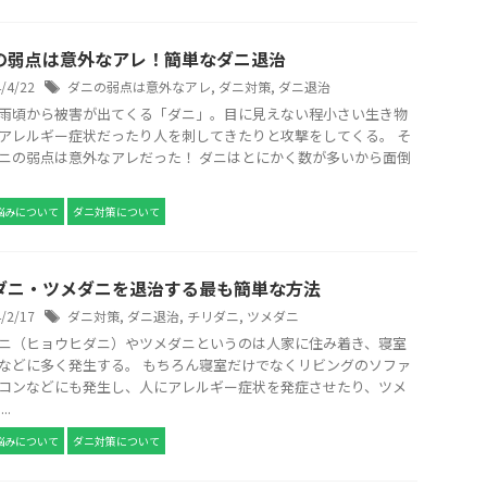
の弱点は意外なアレ！簡単なダニ退治
4/4/22
ダニの弱点は意外なアレ
,
ダニ対策
,
ダニ退治
雨頃から被害が出てくる「ダニ」。目に見えない程小さい生き物
アレルギー症状だったり人を刺してきたりと攻撃をしてくる。 そ
ニの弱点は意外なアレだった！ ダニはとにかく数が多いから面倒
悩みについて
ダニ対策について
ダニ・ツメダニを退治する最も簡単な方法
4/2/17
ダニ対策
,
ダニ退治
,
チリダニ
,
ツメダニ
ニ（ヒョウヒダニ）やツメダニというのは人家に住み着き、寝室
などに多く発生する。 もちろん寝室だけでなくリビングのソファ
コンなどにも発生し、人にアレルギー症状を発症させたり、ツメ
..
悩みについて
ダニ対策について