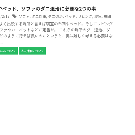
やベッド、ソファのダニ退治に必要な2つの事
4/2/17
ソファ
,
ダニ対策
,
ダニ退治
,
ベッド
,
リビング
,
寝室
,
布団
よく出没する場所と言えば寝室の布団やベッド。そしてリビング
ファやカーペットなどが定番だ。 これらの場所のダニ退治、ダニ
どのように行えば良いのかというと、実は難しく考える必要はな
..
悩みについて
ダニ対策について