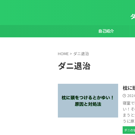
自己紹介
HOME
>
ダニ退治
ダニ退治
枕に
202
寝室で
い！そ
まうと
うに原 .
ダニの