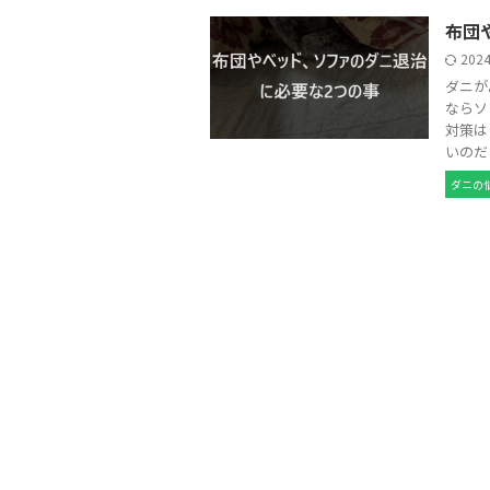
布団
202
ダニが
ならソ
対策は
いのだ .
ダニの