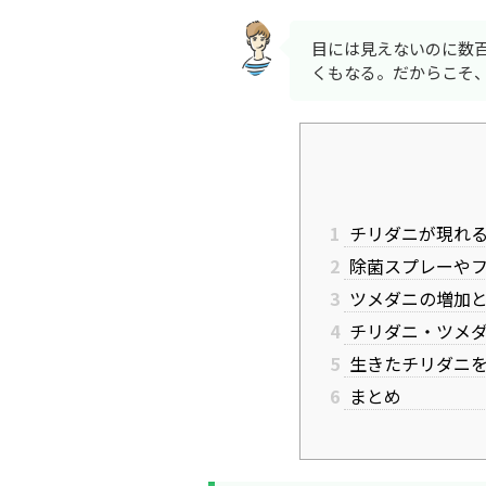
目には見えないのに数
くもなる。だからこそ
1
チリダニが現れ
2
除菌スプレーやフ
3
ツメダニの増加
4
チリダニ・ツメ
5
生きたチリダニを
6
まとめ