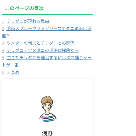
このページの目次
1
チリダニが現れる理由
2
除菌スプレーやファブリーズでダニ退治は可
能？
3
ツメダニの増加とチリダニとの関係
4
チリダニ・ツメダニの退治は掃除から
5
生きたチリダニを退治するにはダニ捕りシー
トが一番
6
まとめ
浅野