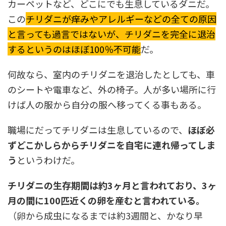
カーペットなど、どこにでも生息しているダニだ。
この
チリダニが痒みやアレルギーなどの全ての原因
と言っても過言ではないが、チリダニを完全に退治
するというのはほぼ100％不可能
だ。
何故なら、室内のチリダニを退治したとしても、車
のシートや電車など、外の椅子。人が多い場所に行
けば人の服から自分の服へ移ってくる事もある。
職場にだってチリダニは生息しているので、
ほぼ必
ずどこかしらからチリダニを自宅に連れ帰ってしま
う
というわけだ。
チリダニの生存期間は約3ヶ月と言われており、3ヶ
月の間に100匹近くの卵を産むと言われている。
（卵から成虫になるまでは約3週間と、かなり早