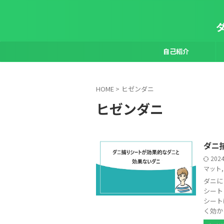
自己紹介
HOME
>
ヒゼンダニ
ヒゼンダニ
ダニ
202
マット
ダニに
シート
シート
く効か .