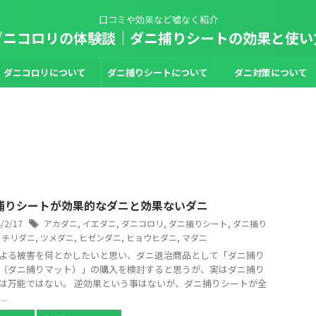
口コミや効果など嘘なく紹介
ダニコロリの体験談｜ダニ捕りシートの効果と使い
ダニコロリについて
ダニ捕りシートについて
ダニ対策について
捕りシートが効果的なダニと効果ないダニ
4/2/17
アカダニ
,
イエダニ
,
ダニコロリ
,
ダニ捕りシート
,
ダニ捕り
,
チリダニ
,
ツメダニ
,
ヒゼンダニ
,
ヒョウヒダニ
,
マダニ
よる被害を何とかしたいと思い、ダニ退治商品として「ダニ捕り
（ダニ捕りマット）」の購入を検討すると思うが、実はダニ捕り
は万能ではない。 逆効果という事はないが、ダニ捕りシートが全
..