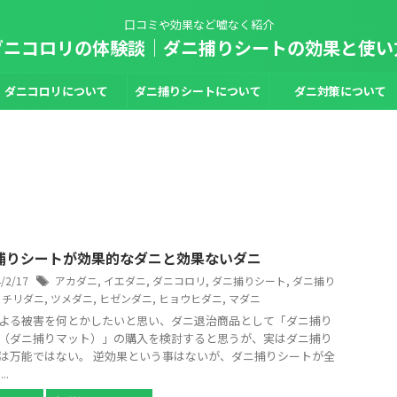
口コミや効果など嘘なく紹介
ダニコロリの体験談｜ダニ捕りシートの効果と使い
ダニコロリについて
ダニ捕りシートについて
ダニ対策について
捕りシートが効果的なダニと効果ないダニ
4/2/17
アカダニ
,
イエダニ
,
ダニコロリ
,
ダニ捕りシート
,
ダニ捕り
,
チリダニ
,
ツメダニ
,
ヒゼンダニ
,
ヒョウヒダニ
,
マダニ
よる被害を何とかしたいと思い、ダニ退治商品として「ダニ捕り
（ダニ捕りマット）」の購入を検討すると思うが、実はダニ捕り
は万能ではない。 逆効果という事はないが、ダニ捕りシートが全
..