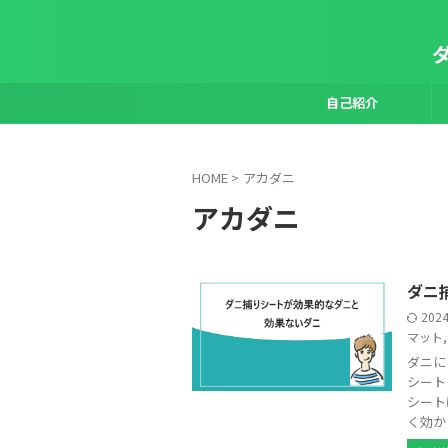
自己紹介
HOME
>
アカダニ
アカダニ
ダニ
202
マット
ダニに
シート
シート
く効か .